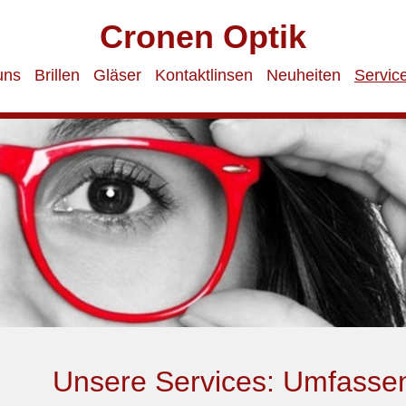
Cronen Optik
uns
Brillen
Gläser
Kontaktlinsen
Neuheiten
Servic
Unsere Services: Umfasse